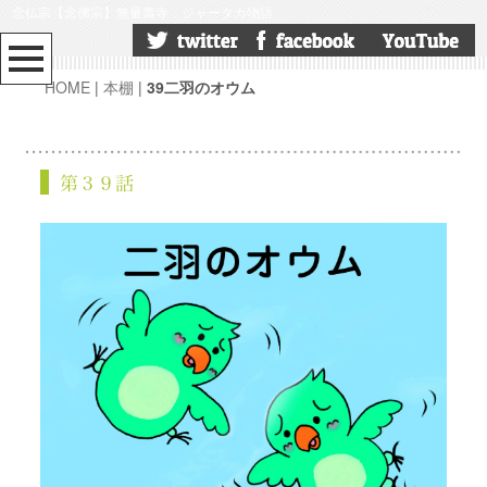
念仏宗【念佛宗】無量壽寺 ジャータカ物語
HOME
|
本棚
|
39二羽のオウム